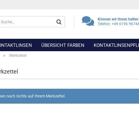
Suche...
Können wir Ihnen helfen
Telefon: +49 6196 9674
ONTAKTLINSEN
ÜBERSICHT FARBEN
KONTAKTLINSENPFL
»
Merkzettel
rkzettel
ben noch nichts auf Ihrem Merkzettel.