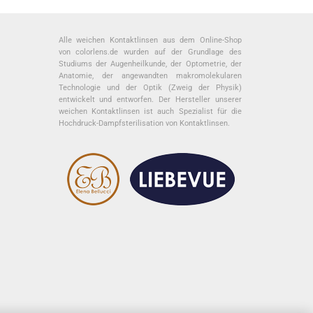
Alle weichen Kontaktlinsen aus dem Online-Shop
von colorlens.de wurden auf der Grundlage des
Studiums der Augenheilkunde, der Optometrie, der
Anatomie, der angewandten makromolekularen
Technologie und der Optik (Zweig der Physik)
entwickelt und entworfen. Der Hersteller unserer
weichen Kontaktlinsen ist auch Spezialist für die
Hochdruck-Dampfsterilisation von Kontaktlinsen.