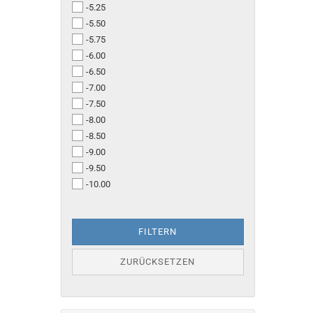
-5.25
-5.50
-5.75
-6.00
-6.50
-7.00
-7.50
-8.00
-8.50
-9.00
-9.50
-10.00
FILTERN
ZURÜCKSETZEN