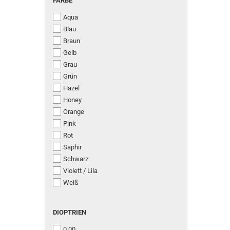
FARBE
Aqua
Blau
Braun
Gelb
Grau
Grün
Hazel
Honey
Orange
Pink
Rot
Saphir
Schwarz
Violett / Lila
Weiß
DIOPTRIEN
DIOPTRIEN
0.00