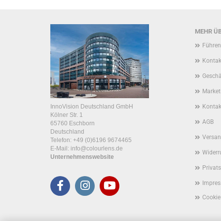
MEHR ÜB
Führend
Kontak
Geschä
Market
InnoVision Deutschland GmbH
Kontak
Kölner Str. 1
AGB
65760 Eschborn
Deutschland
Versan
Telefon:
+49 (0)6196 9674465
E-Mail:
info@colourlens.de
Widerr
Unternehmenswebsite
Privat
Impre
Cookie