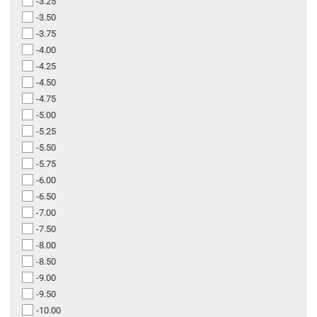
-3.25
-3.50
-3.75
-4.00
-4.25
-4.50
-4.75
-5.00
-5.25
-5.50
-5.75
-6.00
-6.50
-7.00
-7.50
-8.00
-8.50
-9.00
-9.50
-10.00