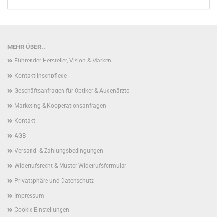
MEHR ÜBER...
Führender Hersteller, Vision & Marken
Kontaktlinsenpflege
Geschäftsanfragen für Optiker & Augenärzte
Marketing & Kooperationsanfragen
Kontakt
AGB
Versand- & Zahlungsbedingungen
Widerrufsrecht & Muster-Widerrufsformular
Privatsphäre und Datenschutz
Impressum
Cookie Einstellungen