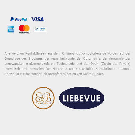
Alle weichen Kontaktlinsen aus dem Online-Shop von colorlens.de wurden auf der
Grundlage des Studiums der Augenheilkunde, der Optometrie, der Anatomie, der
angewandten makromolekularen Technologie und der Optik (Zweig der Physik)
entwickelt und entworfen. Der Hersteller unserer weichen Kontaktlinsen ist auch
Spezialist für die Hochdruck-Dampfsterilisation von Kontaktlinsen.