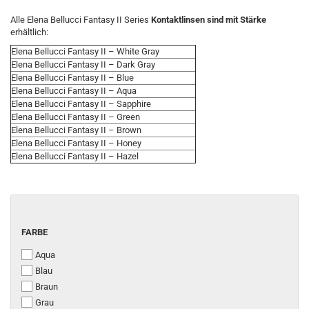
Alle Elena Bellucci Fantasy II Series
Kontaktlinsen sind mit Stärke
erhältlich:
Elena Bellucci Fantasy II – White Gray
Elena Bellucci Fantasy II – Dark Gray
Elena Bellucci Fantasy II – Blue
Elena Bellucci Fantasy II – Aqua
Elena Bellucci Fantasy II – Sapphire
Elena Bellucci Fantasy II – Green
Elena Bellucci Fantasy II – Brown
Elena Bellucci Fantasy II – Honey
Elena Bellucci Fantasy II – Hazel
FARBE
FARBE
Aqua
Blau
Braun
Grau