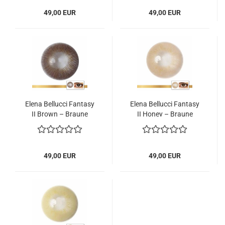
Stück
49,00 EUR
49,00 EUR
Elena Bellucci Fantasy
Elena Bellucci Fantasy
II Brown – Braune
II Honey – Braune
Farbige Kontaktlinsen –
Kontaktlinsen – 3
3 Monate – 2 Stück
Monate – 2 Stück
49,00 EUR
49,00 EUR