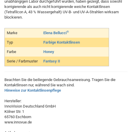
unabhängigen Labor durchgeführt wurden, haben gezeigt, dass sowohl
korrigierende als auch nicht korrigierende weiche Kontaktlinsen
(Tetrafilcon A, 43 % Wassergehalt) UV-B- und UV-A-Strahlen wirksam
blockieren.
®
Marke
Elena Bellucci
Typ
Farbige Kontaktlinsen
Farbe
Honey
Serie / Farbmuster
Fantasy II
Beachten Sie die beiliegende Gebrauchsanweisung. Tragen Sie die
Kontaktlinsen nur, während Sie wach sind.
Hinweise zur Kontaktlinsenpflege
Hersteller:
InnoVision Deutschland GmbH
Kölner Str. 1
65760 Eschborn
www.innovue.de