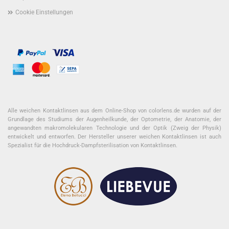
Cookie Einstellungen
Alle weichen Kontaktlinsen aus dem Online-Shop von colorlens.de wurden auf der
Grundlage des Studiums der Augenheilkunde, der Optometrie, der Anatomie, der
angewandten makromolekularen Technologie und der Optik (Zweig der Physik)
entwickelt und entworfen. Der Hersteller unserer weichen Kontaktlinsen ist auch
Spezialist für die Hochdruck-Dampfsterilisation von Kontaktlinsen.