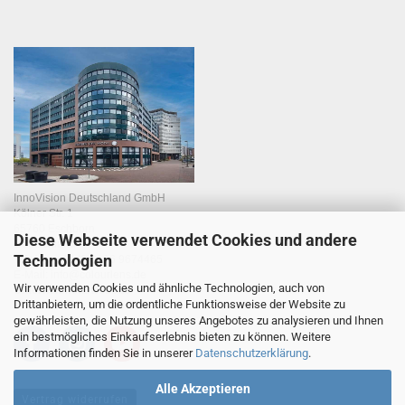
InnoVision Deutschland GmbH
Kölner Str. 1
65760 Eschborn
Diese Webseite verwendet Cookies und andere
Deutschland
Technologien
Telefon:
+49 (0)6196 9674465
E-Mail:
info@colourlens.de
Wir verwenden Cookies und ähnliche Technologien, auch von
Unternehmenswebsite
Drittanbietern, um die ordentliche Funktionsweise der Website zu
gewährleisten, die Nutzung unseres Angebotes zu analysieren und Ihnen
ein bestmögliches Einkaufserlebnis bieten zu können. Weitere
Informationen finden Sie in unserer
Datenschutzerklärung
.
Alle Akzeptieren
Vertrag widerrufen