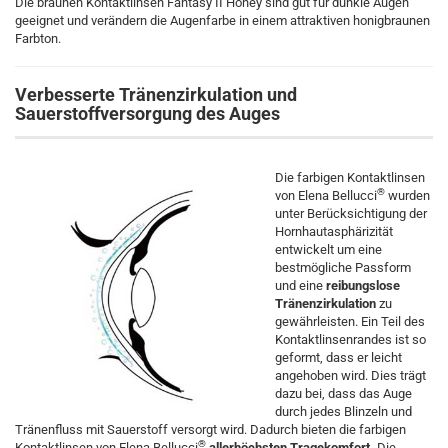
Die braunen Kontaktlinsen Fantasy II Honey sind gut für dunkle Augen
geeignet und verändern die Augenfarbe in einem attraktiven honigbraunen
Farbton.
Verbesserte Tränenzirkulation und
Sauerstoffversorgung des Auges
Die farbigen Kontaktlinsen
®
von Elena Bellucci
wurden
unter Berücksichtigung der
Hornhautasphärizität
entwickelt um eine
bestmögliche Passform
und eine
reibungslose
Tränenzirkulation
zu
gewährleisten. Ein Teil des
Kontaktlinsenrandes ist so
geformt, dass er leicht
angehoben wird. Dies trägt
dazu bei, dass das Auge
durch jedes Blinzeln und
Tränenfluss mit Sauerstoff versorgt wird. Dadurch bieten die farbigen
®
Kontaktlinsen von Elena Bellucci
allerhöchsten Tragekomfort.
Die