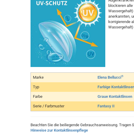
Augenkrankheit
blockieren alle
Wassergehalt) 
anerkannten, u
korrigierende a
Wassergehalt) 
®
Marke
Elena Bellucci
Typ
Farbige Kontaktlinse
Farbe
Graue Kontaktlinsen
Serie / Farbmuster
Fantasy II
Beachten Sie die beiliegende Gebrauchsanweisung. Tragen Si
Hinweise zur Kontaktlinsenpflege