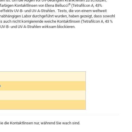
en ist. Um die Augen vor UV-bedingten Krankheiten zu schützen,
®
 farbigen Kontaktlinsen von Elena Bellucci
(Tetrafilcon A, 43%
effektiv UV-B- und UV-A-Strahlen. Tests, die von einem weltweit
nabhängigen Labor durchgeführt wurden, haben gezeigt, dass sowohl
ls auch nicht korrigierende weiche Kontaktlinsen (Tetrafilcon A, 43 %
UV-B- und UV-A-Strahlen wirksam blockieren.
n
e die Kontaktlinsen nur, während Sie wach sind.