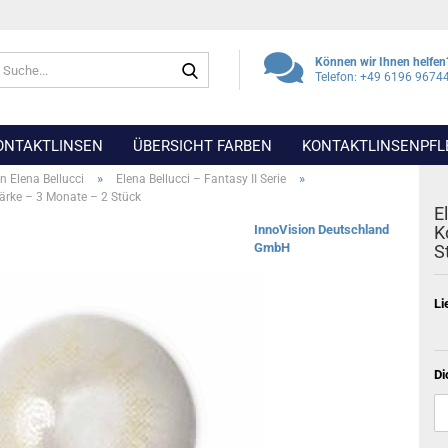
Suche...
Können wir Ihnen helfen
Telefon: +49 6196 9674
ONTAKTLINSEN
ÜBERSICHT FARBEN
KONTAKTLINSENPFL
»
»
n Elena Bellucci
Elena Bellucci – Fantasy II Serie
tärke – 3 Monate – 2 Stück
E
InnoVision Deutschland
K
GmbH
S
Li
Di