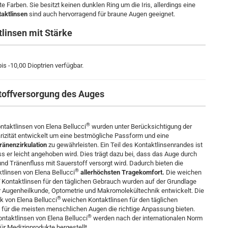
e Farben. Sie besitzt keinen dunklen Ring um die Iris, allerdings eine
aktlinsen
sind auch hervorragend für braune Augen geeignet.
linsen mit Stärke
s -10,00 Dioptrien verfügbar.
toffversorgung des Auges
®
ntaktlinsen von Elena Bellucci
wurden unter Berücksichtigung der
izität entwickelt um eine bestmögliche Passform und eine
ränenzirkulation
zu gewährleisten. Ein Teil des Kontaktlinsenrandes ist
s er leicht angehoben wird. Dies trägt dazu bei, dass das Auge durch
und Tränenfluss mit Sauerstoff versorgt wird. Dadurch bieten die
®
tlinsen von Elena Bellucci
allerhöchsten Tragekomfort.
Die weichen
®
Kontaktlinsen für den täglichen Gebrauch wurden auf der Grundlage
r Augenheilkunde, Optometrie und Makromolekültechnik entwickelt. Die
®
 von Elena Bellucci
weichen Kontaktlinsen für den täglichen
für die meisten menschlichen Augen die richtige Anpassung bieten.
®
ntaktlinsen von Elena Bellucci
werden nach der internationalen Norm
ür Medizinprodukte hergestellt.