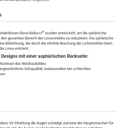
n
®
ntaktlinsen Elena Bellucci
wurden entwickelt, um die sphärische
r den gesamten Bereich der Linsenstärke zu reduzieren. Die sphärische
eine Bildstörung, die durch die erhöhte Brechung der Lichtstrahlen beim
die Linse entsteht.
s Designs mit einer asphärischen Rückseite:
 Kontrast des Netzhautbildes
ußergewöhnliche Sehqualität, insbesondere bei schlechten
ssen
, dass UV-Strahlung die Augen schädigt und eine der Hauptursachen für