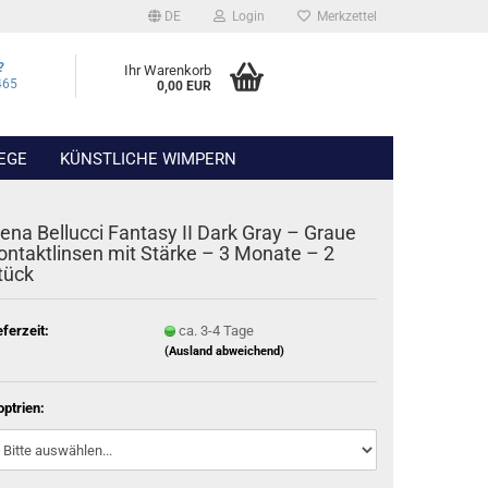
DE
Login
Merkzettel
?
Ihr Warenkorb
465
0,00 EUR
EGE
KÜNSTLICHE WIMPERN
lena Bellucci Fantasy II Dark Gray – Graue
ontaktlinsen mit Stärke – 3 Monate – 2
tück
eferzeit:
ca. 3-4 Tage
(Ausland abweichend)
optrien: