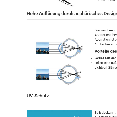
Hohe Auflösung durch asphärisches Desig
Die weichen Ko
Aberration übe
Aberration ist 
Auftreffen auf 
Vorteile de
verbessert den
liefert eine a
Lichtverhältni
UV-Schutz
Es ist bekannt