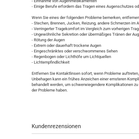
- Einnahme von Augenmedikamenten
- Einige Berufe erfordern das Tragen eines Augenschutzes od
Wenn Sie eines der folgenden Probleme bemerken, entfernen 
- Stechen, Brennen, Jucken, Reizung, andere Schmerzen im 
- Verringerter Tragekomfort im Vergleich zum vorherigen Tra
- Ungewöhnliche Sekretion oder übermäßiges Tränen der Au
- Rötung der Augen
- Extrem oder dauerhaft trockene Augen
- Eingeschränktes oder verschwommenes Sehen
- Regenbogen oder Lichthöfe um Lichtquellen
- Lichtempfindlichkeit
Entfernen Sie Kontaktlinsen sofort, wenn Probleme auftreten,
Unbehagen kann ein frühes Anzeichen einer ernsteren Kompl
behandelt werden, um schwerwiegendere Komplikationen zu ve
der Probleme haben.
Kundenrezensionen