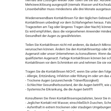
niemals alte Lösungen wieder oder füllen Sie sie auf. Aufbe
Mehrzwecklösung ausgespült (niemals Wasser und Kochsalz
Linsenbehälter muss mindestens alle drei Monate ausgetaus
Wiederverwendbare Kontaktlinsen für den täglichen Gebrauch
Kontaktlinsen unbedingt vor dem Schlafengehen heraus. Fals
Tragezeiten am Tag oder längeres Tragen über Nacht) könn
Es wird empfohlen, dass die vorgesehenen Anwender mindest
Gesundheit der Augen zu gewährleisten.
Teilen Sie Kontaktlinsen nicht mit anderen, da dadurch Mikr
verursachen können. Ändern Sie den Kontaktlinsentyp oder d
Augenarzt oder unser Unternehmen zu konsultieren. Wenn das 
qualifizierten Augenarzt. Farbige Kontaktlinsen können bei sc
Kontaktlinsen vor dem Schminken ein und nehmen Sie sie v
Tragen Sie die Kontaktlinsen NICHT, wenn Sie unter den folg
- Allergie, Entzündung, Infektion oder Rötung im oder um das
- Trockene Augen (unzureichende Tränenflüssigkeit)
- Schlechter Gesundheitszustand, der die Augen betrifft, wie z
- Systemische Erkrankung, die die Augen betrifft
Konsultieren Sie Ihren Kontaktlinsenspezialisten, bevor Sie i
- Jeglicher Kontakt mit Wasser, einschließlich Duschen, S
- Aufenthalt in extrem trockenen oder staubigen Umgebungen