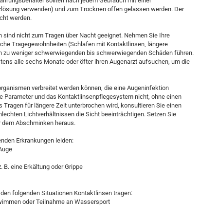
wahrungsbehälter sollten nach jedem Gebrauch mit einer
lösung verwenden) und zum Trocknen offen gelassen werden. Der
cht werden.
 sind nicht zum Tragen über Nacht geeignet. Nehmen Sie Ihre
che Tragegewohnheiten (Schlafen mit Kontaktlinsen, längere
en zu weniger schwerwiegenden bis schwerwiegenden Schäden führen.
ens alle sechs Monate oder öfter ihren Augenarzt aufsuchen, um die
oorganismen verbreitet werden können, die eine Augeninfektion
ie Parameter und das Kontaktlinsenpflegesystem nicht, ohne einen
Tragen für längere Zeit unterbrochen wird, konsultieren Sie einen
hlechten Lichtverhältnissen die Sicht beeinträchtigen. Setzen Sie
or dem Abschminken heraus.
enden Erkrankungen leiden:
 Auge
. B. eine Erkältung oder Grippe
n den folgenden Situationen Kontaktlinsen tragen:
chwimmen oder Teilnahme an Wassersport