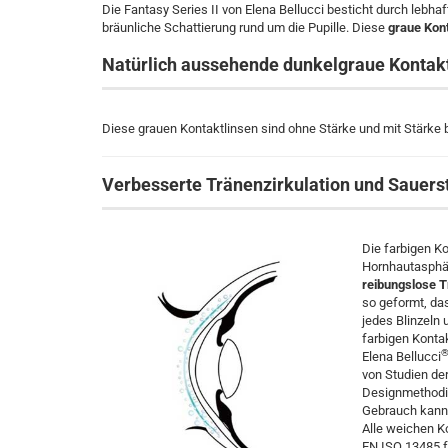
Die Fantasy Series II von Elena Bellucci besticht durch lebhaft
bräunliche Schattierung rund um die Pupille. Diese
graue Kont
Natürlich aussehende dunkelgraue Kontakt
Diese grauen Kontaktlinsen sind ohne Stärke und mit Stärke bi
Verbesserte Tränenzirkulation und Sauers
Die farbigen Ko
Hornhautasphär
reibungslose T
so geformt, das
jedes Blinzeln 
farbigen Kontak
Elena Bellucci
von Studien de
Designmethodik
Gebrauch kann 
Alle weichen Ko
EN ISO 13485 f