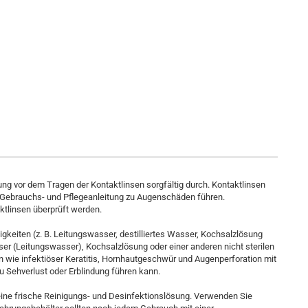
g vor dem Tragen der Kontaktlinsen sorgfältig durch. Kontaktlinsen
r Gebrauchs- und Pflegeanleitung zu Augenschäden führen.
ktlinsen überprüft werden.
igkeiten (z. B. Leitungswasser, destilliertes Wasser, Kochsalzlösung
ser (Leitungswasser), Kochsalzlösung oder einer anderen nicht sterilen
n wie infektiöser Keratitis, Hornhautgeschwür und Augenperforation mit
 Sehverlust oder Erblindung führen kann.
eine frische Reinigungs- und Desinfektionslösung. Verwenden Sie