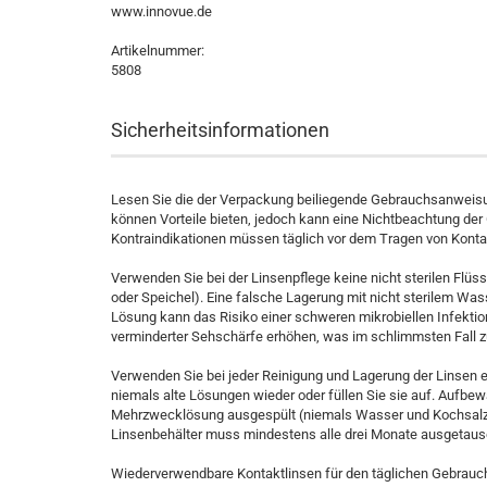
www.innovue.de
Artikelnummer:
5808
Sicherheitsinformationen
Lesen Sie die der Verpackung beiliegende Gebrauchsanweisun
können Vorteile bieten, jedoch kann eine Nichtbeachtung de
Kontraindikationen müssen täglich vor dem Tragen von Konta
Verwenden Sie bei der Linsenpflege keine nicht sterilen Flüss
oder Speichel). Eine falsche Lagerung mit nicht sterilem Was
Lösung kann das Risiko einer schweren mikrobiellen Infektio
verminderter Sehschärfe erhöhen, was im schlimmsten Fall zu
Verwenden Sie bei jeder Reinigung und Lagerung der Linsen 
niemals alte Lösungen wieder oder füllen Sie sie auf. Aufbe
Mehrzwecklösung ausgespült (niemals Wasser und Kochsalz
Linsenbehälter muss mindestens alle drei Monate ausgetaus
Wiederverwendbare Kontaktlinsen für den täglichen Gebrauch