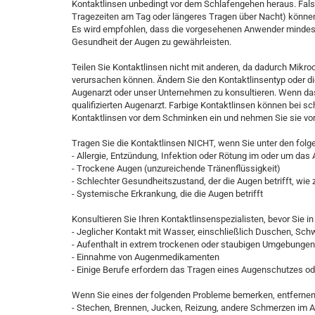
Kontaktlinsen unbedingt vor dem Schlafengehen heraus. Fals
Tragezeiten am Tag oder längeres Tragen über Nacht) könn
Es wird empfohlen, dass die vorgesehenen Anwender mindest
Gesundheit der Augen zu gewährleisten.
Teilen Sie Kontaktlinsen nicht mit anderen, da dadurch Mikr
verursachen können. Ändern Sie den Kontaktlinsentyp oder d
Augenarzt oder unser Unternehmen zu konsultieren. Wenn das 
qualifizierten Augenarzt. Farbige Kontaktlinsen können bei sc
Kontaktlinsen vor dem Schminken ein und nehmen Sie sie v
Tragen Sie die Kontaktlinsen NICHT, wenn Sie unter den folg
- Allergie, Entzündung, Infektion oder Rötung im oder um das
- Trockene Augen (unzureichende Tränenflüssigkeit)
- Schlechter Gesundheitszustand, der die Augen betrifft, wie z
- Systemische Erkrankung, die die Augen betrifft
Konsultieren Sie Ihren Kontaktlinsenspezialisten, bevor Sie i
- Jeglicher Kontakt mit Wasser, einschließlich Duschen, S
- Aufenthalt in extrem trockenen oder staubigen Umgebungen
- Einnahme von Augenmedikamenten
- Einige Berufe erfordern das Tragen eines Augenschutzes od
Wenn Sie eines der folgenden Probleme bemerken, entfernen 
- Stechen, Brennen, Jucken, Reizung, andere Schmerzen im 