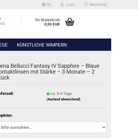
DE
Login
Merkzettel
?
Ihr Warenkorb
465
0,00 EUR
EGE
KÜNSTLICHE WIMPERN
lena Bellucci Fantasy IV Sapphire – Blaue
ontaktlinsen mit Stärke – 3 Monate – 2
tück
eferzeit:
ca. 3-4 Tage
(Ausland abweichend)
optrien: