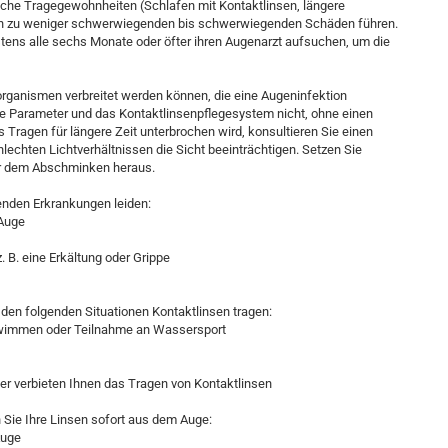
che Tragegewohnheiten (Schlafen mit Kontaktlinsen, längere
en zu weniger schwerwiegenden bis schwerwiegenden Schäden führen.
ens alle sechs Monate oder öfter ihren Augenarzt aufsuchen, um die
oorganismen verbreitet werden können, die eine Augeninfektion
ie Parameter und das Kontaktlinsenpflegesystem nicht, ohne einen
Tragen für längere Zeit unterbrochen wird, konsultieren Sie einen
hlechten Lichtverhältnissen die Sicht beeinträchtigen. Setzen Sie
or dem Abschminken heraus.
enden Erkrankungen leiden:
 Auge
. B. eine Erkältung oder Grippe
n den folgenden Situationen Kontaktlinsen tragen:
chwimmen oder Teilnahme an Wassersport
er verbieten Ihnen das Tragen von Kontaktlinsen
Sie Ihre Linsen sofort aus dem Auge:
Auge