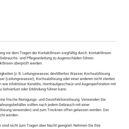
g vor dem Tragen der Kontaktlinsen sorgfältig durch. Kontaktlinsen
r Gebrauchs- und Pflegeanleitung zu Augenschäden führen.
ktlinsen überprüft werden.
igkeiten (z. B. Leitungswasser, destilliertes Wasser, Kochsalzlösung
ser (Leitungswasser), Kochsalzlösung oder einer anderen nicht sterilen
n wie infektiöser Keratitis, Hornhautgeschwür und Augenperforation mit
 Sehverlust oder Erblindung führen kann.
eine frische Reinigungs- und Desinfektionslösung. Verwenden Sie
wahrungsbehälter sollten nach jedem Gebrauch mit einer
lösung verwenden) und zum Trocknen offen gelassen werden. Der
cht werden.
 sind nicht zum Tragen über Nacht geeignet. Nehmen Sie Ihre