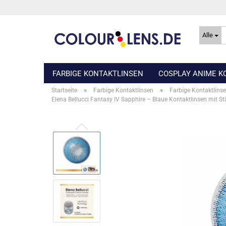
Alle
FARBIGE KONTAKTLINSEN
COSPLAY ANIME K
»
»
Startseite
Farbige Kontaktlinsen
Farbige Kontaktlinse
Elena Bellucci Fantasy IV Sapphire – Blaue Kontaktlinsen mit S