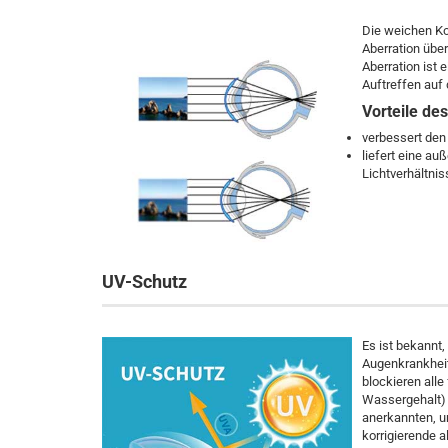
Die weichen Ko
Aberration übe
Aberration ist 
Auftreffen auf 
Vorteile de
verbessert den
liefert eine a
Lichtverhältni
UV-Schutz
Es ist bekannt
Augenkrankheit
blockieren alle
Wassergehalt) 
anerkannten, u
korrigierende a