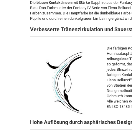
Die
blauen Kontaktlinsen mit Stärke
Sapphire aus der Fantasy 
Blau. Das Farbmuster der Fantasy IV Serie von Elena Bellucci
Farben zusammen. Die Hauptfarbe ist die dunkelblaue Farbe 
Pupille und durch einen dunkelgrauen Limbalring ergänzt wird
Verbesserte Tränenzirkulation und Sauers
Die farbigen Ko
Hornhautasphär
reibungslose T
so geformt, das
jedes Blinzeln 
farbigen Kontak
Elena Bellucci
von Studien de
Designmethodik
Gebrauch kann 
Alle weichen Ko
EN ISO 13485 f
Hohe Auflösung durch asphärisches Desig