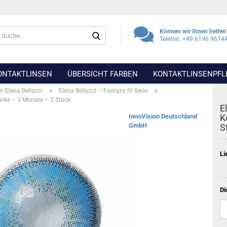
Suche...
Können wir Ihnen helfen
Telefon: +49 6196 9674
ONTAKTLINSEN
ÜBERSICHT FARBEN
KONTAKTLINSENPFL
»
»
n Elena Bellucci
Elena Bellucci – Fantasy IV Serie
tärke – 3 Monate – 2 Stück
E
InnoVision Deutschland
K
GmbH
S
Li
Di