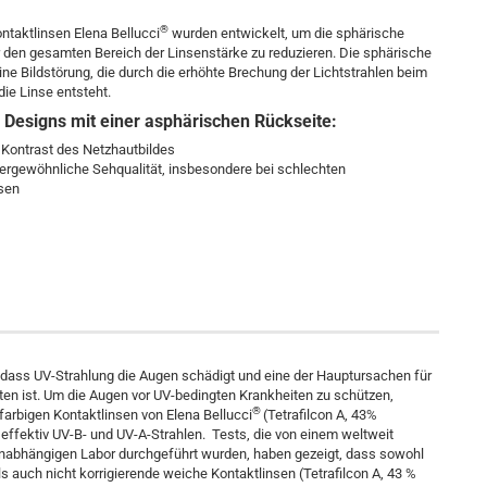
®
ntaktlinsen Elena Bellucci
wurden entwickelt, um die sphärische
r den gesamten Bereich der Linsenstärke zu reduzieren. Die sphärische
eine Bildstörung, die durch die erhöhte Brechung der Lichtstrahlen beim
die Linse entsteht.
s Designs mit einer asphärischen Rückseite:
 Kontrast des Netzhautbildes
ußergewöhnliche Sehqualität, insbesondere bei schlechten
ssen
, dass UV-Strahlung die Augen schädigt und eine der Hauptursachen für
en ist. Um die Augen vor UV-bedingten Krankheiten zu schützen,
®
 farbigen Kontaktlinsen von Elena Bellucci
(Tetrafilcon A, 43%
effektiv UV-B- und UV-A-Strahlen. Tests, die von einem weltweit
nabhängigen Labor durchgeführt wurden, haben gezeigt, dass sowohl
ls auch nicht korrigierende weiche Kontaktlinsen (Tetrafilcon A, 43 %