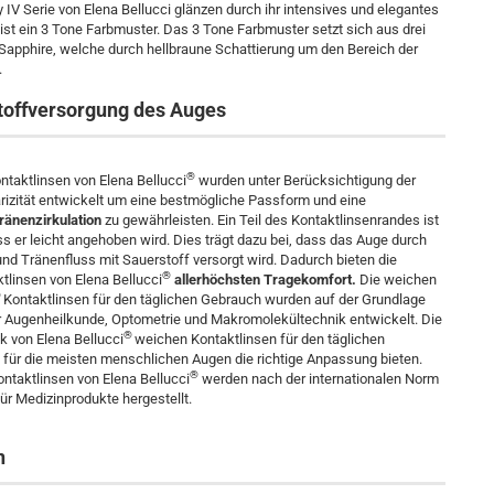
IV Serie von Elena Bellucci glänzen durch ihr intensives und elegantes
 ist ein 3 Tone Farbmuster. Das 3 Tone Farbmuster setzt sich aus drei
Sapphire, welche durch hellbraune Schattierung um den Bereich der
.
toffversorgung des Auges
®
ntaktlinsen von Elena Bellucci
wurden unter Berücksichtigung der
izität entwickelt um eine bestmögliche Passform und eine
ränenzirkulation
zu gewährleisten. Ein Teil des Kontaktlinsenrandes ist
s er leicht angehoben wird. Dies trägt dazu bei, dass das Auge durch
und Tränenfluss mit Sauerstoff versorgt wird. Dadurch bieten die
®
tlinsen von Elena Bellucci
allerhöchsten Tragekomfort.
Die weichen
®
Kontaktlinsen für den täglichen Gebrauch wurden auf der Grundlage
r Augenheilkunde, Optometrie und Makromolekültechnik entwickelt. Die
®
 von Elena Bellucci
weichen Kontaktlinsen für den täglichen
für die meisten menschlichen Augen die richtige Anpassung bieten.
®
ntaktlinsen von Elena Bellucci
werden nach der internationalen Norm
ür Medizinprodukte hergestellt.
n