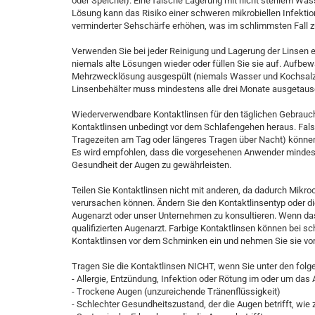
oder Speichel). Eine falsche Lagerung mit nicht sterilem Was
Lösung kann das Risiko einer schweren mikrobiellen Infektio
verminderter Sehschärfe erhöhen, was im schlimmsten Fall zu
Verwenden Sie bei jeder Reinigung und Lagerung der Linsen 
niemals alte Lösungen wieder oder füllen Sie sie auf. Aufbe
Mehrzwecklösung ausgespült (niemals Wasser und Kochsalz
Linsenbehälter muss mindestens alle drei Monate ausgetaus
Wiederverwendbare Kontaktlinsen für den täglichen Gebrauch
Kontaktlinsen unbedingt vor dem Schlafengehen heraus. Fals
Tragezeiten am Tag oder längeres Tragen über Nacht) könn
Es wird empfohlen, dass die vorgesehenen Anwender mindest
Gesundheit der Augen zu gewährleisten.
Teilen Sie Kontaktlinsen nicht mit anderen, da dadurch Mikr
verursachen können. Ändern Sie den Kontaktlinsentyp oder d
Augenarzt oder unser Unternehmen zu konsultieren. Wenn das 
qualifizierten Augenarzt. Farbige Kontaktlinsen können bei sc
Kontaktlinsen vor dem Schminken ein und nehmen Sie sie v
Tragen Sie die Kontaktlinsen NICHT, wenn Sie unter den folg
- Allergie, Entzündung, Infektion oder Rötung im oder um das
- Trockene Augen (unzureichende Tränenflüssigkeit)
- Schlechter Gesundheitszustand, der die Augen betrifft, wie z