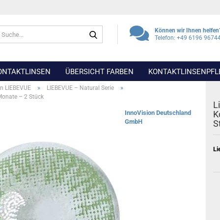
Suche...
Können wir Ihnen helfen
Telefon: +49 6196 9674
ONTAKTLINSEN
ÜBERSICHT FARBEN
KONTAKTLINSENPFL
»
»
en LIEBEVUE
LIEBEVUE – Natural Serie
Monate – 2 Stück
L
InnoVision Deutschland
K
GmbH
S
Li