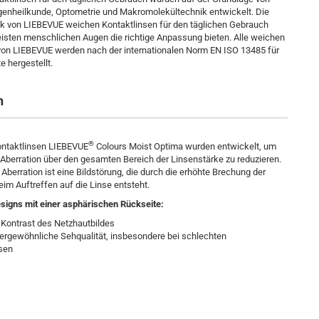
genheilkunde, Optometrie und Makromolekültechnik entwickelt. Die
 von LIEBEVUE weichen Kontaktlinsen für den täglichen Gebrauch
eisten menschlichen Augen die richtige Anpassung bieten. Alle weichen
von LIEBEVUE werden nach der internationalen Norm EN ISO 13485 für
e hergestellt.
n
®
ontaktlinsen LIEBEVUE
Colours Moist Optima wurden entwickelt, um
 Aberration über den gesamten Bereich der Linsenstärke zu reduzieren.
Aberration ist eine Bildstörung, die durch die erhöhte Brechung der
eim Auftreffen auf die Linse entsteht.
esigns mit einer asphärischen Rückseite:
 Kontrast des Netzhautbildes
ußergewöhnliche Sehqualität, insbesondere bei schlechten
ssen