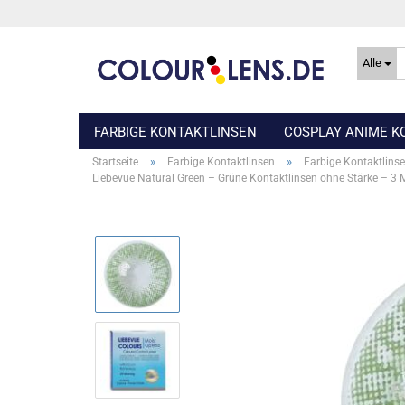
Alle
FARBIGE KONTAKTLINSEN
COSPLAY ANIME K
»
»
Startseite
Farbige Kontaktlinsen
Farbige Kontaktlins
Liebevue Natural Green – Grüne Kontaktlinsen ohne Stärke – 3 