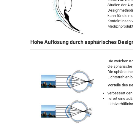
Studien der Au
Designmethodik
kann für die m
Kontaktlinsen 
Medizinprodukt
Hohe Auflösung durch asphärisches Desig
Die weichen K
die sphärische
Die sphärische 
Lichtstrahlen b
Vorteile des D
verbessert den
liefert eine a
Lichtverhältni