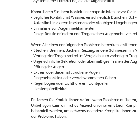
- Systemische Erkrankung, die die Augen betrifft
Konsultieren Sie Ihren Kontaktlinsenspezialisten, bevor Sie i
- Jeglicher Kontakt mit Wasser, einschließlich Duschen, S
- Aufenthalt in extrem trockenen oder staubigen Umgebungen
- Einnahme von Augenmedikamenten
- Einige Berufe erfordern das Tragen eines Augenschutzes od
Wenn Sie eines der folgenden Probleme bemerken, entfernen 
- Stechen, Brennen, Jucken, Reizung, andere Schmerzen im 
- Verringerter Tragekomfort im Vergleich zum vorherigen Tra
- Ungewöhnliche Sekretion oder übermäßiges Tränen der Au
- Rötung der Augen
- Extrem oder dauerhaft trockene Augen
- Eingeschränktes oder verschwommenes Sehen
- Regenbogen oder Lichthöfe um Lichtquellen
- Lichtempfindlichkeit
Entfernen Sie Kontaktlinsen sofort, wenn Probleme auftreten,
Unbehagen kann ein frühes Anzeichen einer ernsteren Kompl
behandelt werden, um schwerwiegendere Komplikationen zu ve
der Probleme haben.