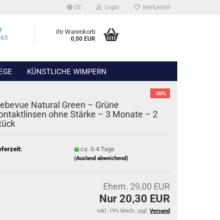
DE
Login
Merkzettel
?
Ihr Warenkorb
465
0,00 EUR
EGE
KÜNSTLICHE WIMPERN
-30%
iebevue Natural Green – Grüne
ontaktlinsen ohne Stärke – 3 Monate – 2
tück
eferzeit:
ca. 3-4 Tage
(Ausland abweichend)
Ehem. 29,00 EUR
Nur 20,30 EUR
inkl. 19% MwSt. zzgl.
Versand