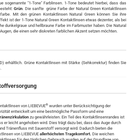
ue sogenannte "1-Tone" Farblinsen. 1-Tone bedeutet hierbei, dass das
besteht:
Grün
. Die sanfte grüne Farbe der Natural Green Kontaktlinsen
nfarbe. Mit den grünen Kontaktlinsen Natural Green können Sie ihre
ekt ist der 1-Tone Natural Green Kontaktlinsen etwas dezenter, als bei
che dunkelgraue und hellbraune Farbe im Farbmuster haben. Die Natural
 Augen, die einen sehr diskreten farblichen Akzent setzen möchten.
D) erhältlich. Grüne Kontaktlinsen mit Stärke (Sehkorrektur) finden Sie
e.
toffversorgung
®
ontaktlinsen von LIEBEVUE
wurden unter Berücksichtigung der
izität entwickelt um eine bestmögliche Passform und eine
ränenzirkulation
zu gewährleisten. Ein Teil des Kontaktlinsenrandes ist
s er leicht angehoben wird. Dies trägt dazu bei, dass das Auge durch
und Tränenfluss mit Sauerstoff versorgt wird. Dadurch bieten die
ktlinsen von LIEBEVUE
allerhöchsten Tragekomfort.
Die weichen
ktlinsen für den täglichen Gebrauch wurden auf der Grundlage von