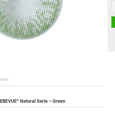
onen
®
LIEBEVUE
Natural Serie – Green