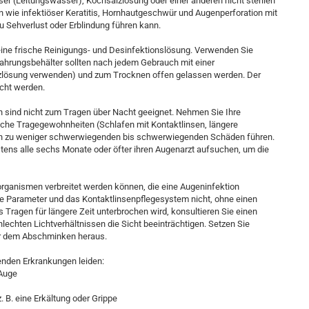
ser (Leitungswasser), Kochsalzlösung oder einer anderen nicht sterilen
n wie infektiöser Keratitis, Hornhautgeschwür und Augenperforation mit
 Sehverlust oder Erblindung führen kann.
eine frische Reinigungs- und Desinfektionslösung. Verwenden Sie
wahrungsbehälter sollten nach jedem Gebrauch mit einer
lösung verwenden) und zum Trocknen offen gelassen werden. Der
cht werden.
 sind nicht zum Tragen über Nacht geeignet. Nehmen Sie Ihre
che Tragegewohnheiten (Schlafen mit Kontaktlinsen, längere
en zu weniger schwerwiegenden bis schwerwiegenden Schäden führen.
ens alle sechs Monate oder öfter ihren Augenarzt aufsuchen, um die
oorganismen verbreitet werden können, die eine Augeninfektion
ie Parameter und das Kontaktlinsenpflegesystem nicht, ohne einen
Tragen für längere Zeit unterbrochen wird, konsultieren Sie einen
hlechten Lichtverhältnissen die Sicht beeinträchtigen. Setzen Sie
or dem Abschminken heraus.
enden Erkrankungen leiden:
 Auge
. B. eine Erkältung oder Grippe