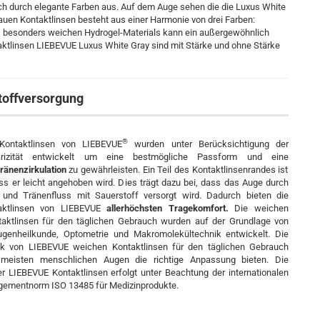
h durch elegante Farben aus. Auf dem Auge sehen die die Luxus White
auen Kontaktlinsen besteht aus einer Harmonie von drei Farben:
s besonders weichen Hydrogel-Materials kann ein außergewöhnlich
aktlinsen LIEBEVUE Luxus White Gray sind mit Stärke und ohne Stärke
toffversorgung
®
Kontaktlinsen von LIEBEVUE
wurden unter Berücksichtigung der
ärizität entwickelt um eine bestmögliche Passform und eine
ränenzirkulation
zu gewährleisten. Ein Teil des Kontaktlinsenrandes ist
ss er leicht angehoben wird. Dies trägt dazu bei, dass das Auge durch
n und Tränenfluss mit Sauerstoff versorgt wird. Dadurch bieten die
taktlinsen von LIEBEVUE
allerhöchsten Tragekomfort.
Die weichen
aktlinsen für den täglichen Gebrauch wurden auf der Grundlage von
ugenheilkunde, Optometrie und Makromolekültechnik entwickelt. Die
k von LIEBEVUE weichen Kontaktlinsen für den täglichen Gebrauch
 meisten menschlichen Augen die richtige Anpassung bieten. Die
r LIEBEVUE Kontaktlinsen erfolgt unter Beachtung der internationalen
gementnorm ISO 13485 für Medizinprodukte.