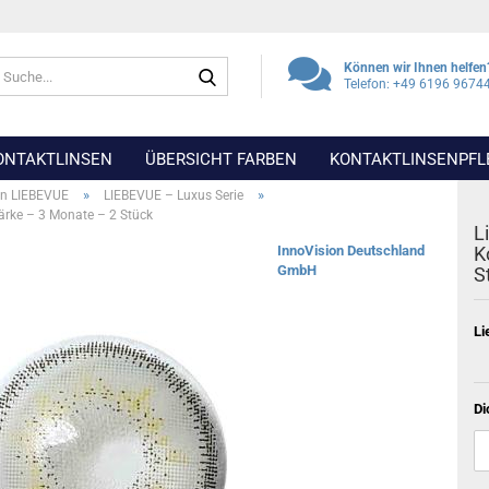
Suche...
Können wir Ihnen helfen
Telefon: +49 6196 9674
ONTAKTLINSEN
ÜBERSICHT FARBEN
KONTAKTLINSENPFL
»
»
en LIEBEVUE
LIEBEVUE – Luxus Serie
tärke – 3 Monate – 2 Stück
L
InnoVision Deutschland
K
GmbH
S
Li
Di