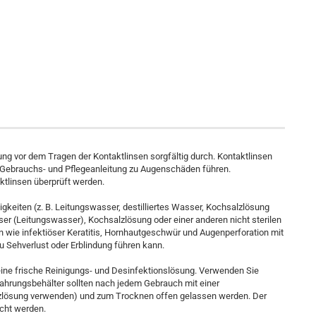
g vor dem Tragen der Kontaktlinsen sorgfältig durch. Kontaktlinsen
r Gebrauchs- und Pflegeanleitung zu Augenschäden führen.
ktlinsen überprüft werden.
igkeiten (z. B. Leitungswasser, destilliertes Wasser, Kochsalzlösung
ser (Leitungswasser), Kochsalzlösung oder einer anderen nicht sterilen
n wie infektiöser Keratitis, Hornhautgeschwür und Augenperforation mit
 Sehverlust oder Erblindung führen kann.
eine frische Reinigungs- und Desinfektionslösung. Verwenden Sie
wahrungsbehälter sollten nach jedem Gebrauch mit einer
lösung verwenden) und zum Trocknen offen gelassen werden. Der
cht werden.