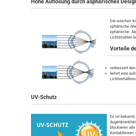
Hohe Auflösung durch asphärisches Desig
Die weichen Ko
sphärische Abe
sphärische Ab
Lichtstrahlen b
Vorteile d
verbessert den
liefert eine a
Lichtverhältni
UV-Schutz
Es ist bekannt
Augenkrankhei
blockieren al
Kontaktlinsen 