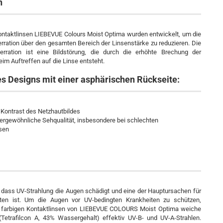
n
ntaktlinsen LIEBEVUE Colours Moist Optima wurden entwickelt, um die
rration über den gesamten Bereich der Linsenstärke zu reduzieren. Die
erration ist eine Bildstörung, die durch die erhöhte Brechung der
eim Auftreffen auf die Linse entsteht.
es Designs mit einer asphärischen Rückseite:
 Kontrast des Netzhautbildes
ußergewöhnliche Sehqualität, insbesondere bei schlechten
ssen
, dass UV-Strahlung die Augen schädigt und eine der Hauptursachen für
ten ist. Um die Augen vor UV-bedingten Krankheiten zu schützen,
le farbigen Kontaktlinsen von LIEBEVUE COLOURS Moist Optima weiche
(Tetrafilcon A, 43% Wassergehalt) effektiv UV-B- und UV-A-Strahlen.