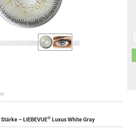
on
®
e Stärke – LIEBEVUE
Luxus White Gray