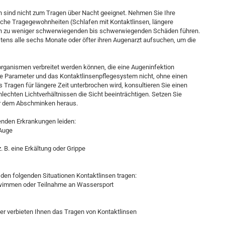
 sind nicht zum Tragen über Nacht geeignet. Nehmen Sie Ihre
che Tragegewohnheiten (Schlafen mit Kontaktlinsen, längere
en zu weniger schwerwiegenden bis schwerwiegenden Schäden führen.
ens alle sechs Monate oder öfter ihren Augenarzt aufsuchen, um die
oorganismen verbreitet werden können, die eine Augeninfektion
ie Parameter und das Kontaktlinsenpflegesystem nicht, ohne einen
Tragen für längere Zeit unterbrochen wird, konsultieren Sie einen
hlechten Lichtverhältnissen die Sicht beeinträchtigen. Setzen Sie
or dem Abschminken heraus.
enden Erkrankungen leiden:
 Auge
. B. eine Erkältung oder Grippe
n den folgenden Situationen Kontaktlinsen tragen:
chwimmen oder Teilnahme an Wassersport
er verbieten Ihnen das Tragen von Kontaktlinsen