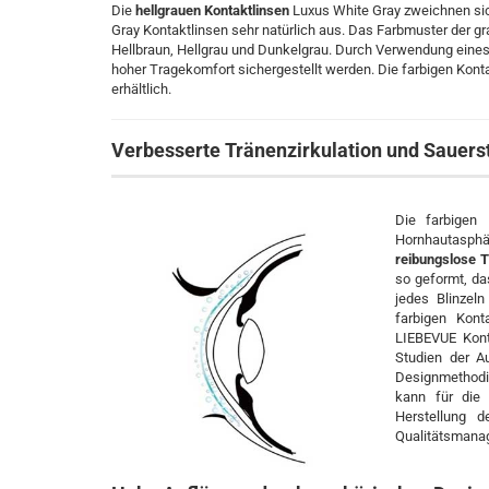
Die
hellgrauen Kontaktlinsen
Luxus White Gray zweichnen sic
Gray Kontaktlinsen sehr natürlich aus. Das Farbmuster der gr
Hellbraun, Hellgrau und Dunkelgrau. Durch Verwendung eine
hoher Tragekomfort sichergestellt werden. Die farbigen Kont
erhältlich.
Verbesserte Tränenzirkulation und Sauers
Die farbigen 
Hornhautasph
reibungslose T
so geformt, da
jedes Blinzel
farbigen Kon
LIEBEVUE Kont
Studien der A
Designmethodi
kann für die
Herstellung de
Qualitätsmana