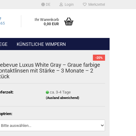
DE
Login
Merkzettel
?
Ihr Warenkorb
465
0,00 EUR
EGE
KÜNSTLICHE WIMPERN
-20%
iebevue Luxus White Gray – Graue farbige
ontaktlinsen mit Stärke – 3 Monate – 2
tück
eferzeit:
ca. 3-4 Tage
(Ausland abweichend)
optrien: