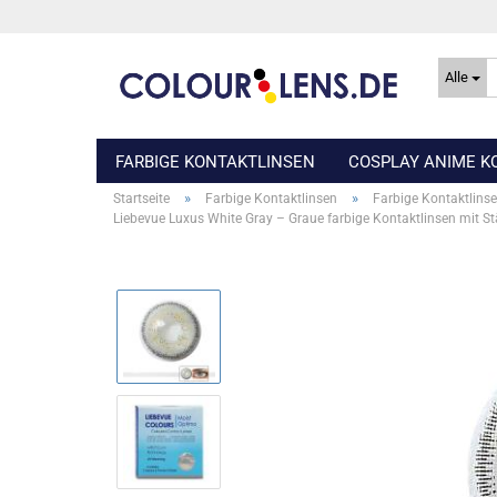
Alle
FARBIGE KONTAKTLINSEN
COSPLAY ANIME K
»
»
Startseite
Farbige Kontaktlinsen
Farbige Kontaktlins
Liebevue Luxus White Gray – Graue farbige Kontaktlinsen mit S