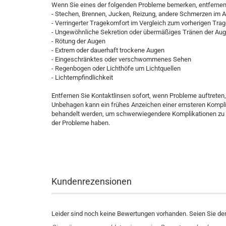
Wenn Sie eines der folgenden Probleme bemerken, entfernen 
- Stechen, Brennen, Jucken, Reizung, andere Schmerzen im 
- Verringerter Tragekomfort im Vergleich zum vorherigen Tra
- Ungewöhnliche Sekretion oder übermäßiges Tränen der Au
- Rötung der Augen
- Extrem oder dauerhaft trockene Augen
- Eingeschränktes oder verschwommenes Sehen
- Regenbogen oder Lichthöfe um Lichtquellen
- Lichtempfindlichkeit
Entfernen Sie Kontaktlinsen sofort, wenn Probleme auftreten,
Unbehagen kann ein frühes Anzeichen einer ernsteren Kompl
behandelt werden, um schwerwiegendere Komplikationen zu ve
der Probleme haben.
Kundenrezensionen
Leider sind noch keine Bewertungen vorhanden. Seien Sie der 