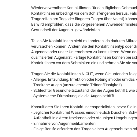
Wiederverwendbare Kontaktlinsen für den täglichen Gebrauch
Kontaktlinsen unbedingt vor dem Schlafengehen heraus. Fals
Tragezeiten am Tag oder längeres Tragen über Nacht) könn
Es wird empfohlen, dass die vorgesehenen Anwender mindest
Gesundheit der Augen zu gewährleisten.
Teilen Sie Kontaktlinsen nicht mit anderen, da dadurch Mikr
verursachen können. Ändern Sie den Kontaktlinsentyp oder d
Augenarzt oder unser Unternehmen zu konsultieren. Wenn das 
qualifizierten Augenarzt. Farbige Kontaktlinsen können bei sc
Kontaktlinsen vor dem Schminken ein und nehmen Sie sie v
Tragen Sie die Kontaktlinsen NICHT, wenn Sie unter den folg
- Allergie, Entzündung, Infektion oder Rötung im oder um das
- Trockene Augen (unzureichende Tränenflüssigkeit)
- Schlechter Gesundheitszustand, der die Augen betrifft, wie z
- Systemische Erkrankung, die die Augen betrifft
Konsultieren Sie Ihren Kontaktlinsenspezialisten, bevor Sie i
- Jeglicher Kontakt mit Wasser, einschließlich Duschen, S
- Aufenthalt in extrem trockenen oder staubigen Umgebungen
- Einnahme von Augenmedikamenten
- Einige Berufe erfordern das Tragen eines Augenschutzes od